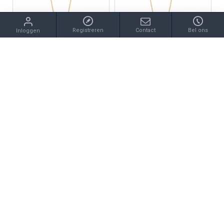
Registreren
Contact
Bel ons
Inloggen
Blush
Blush
BLUSH 3088YGO GOUDEN COLLIER MET GEELGOUDEN PLAATJE ROND
BLUSH 3091YGO GOUDEN COLLIER MET GEELGOUDEN KRUISJE
€399,00
€299,00