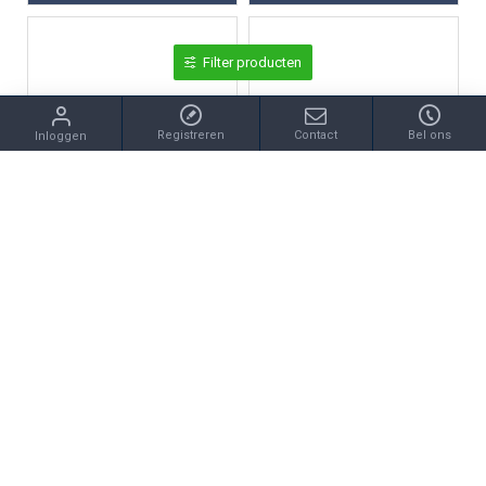
Filter producten
Registreren
Contact
Bel ons
Inloggen
Huiscollectie
Huiscollectie
HUISCOLLECTIE 4013229 GOUDEN GRAVEERPLAATJE ACHTKANT
HUISCOLLECTIE 4015854 GEELGOUDEN HANGER MEDAILLON HART
€449,00
€679,00