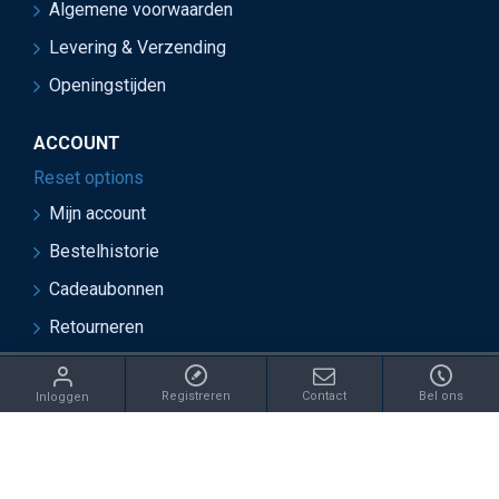
Algemene voorwaarden
Levering & Verzending
Openingstijden
ACCOUNT
Reset options
Mijn account
Bestelhistorie
Cadeaubonnen
Retourneren
ght 2021 Juwelier van Soest - Ontwikkeld door OnlineBouwers 
Registreren
Contact
Bel ons
Inloggen
IN: /catalog/model/shipping/free.php REPLACE: €this->cart-