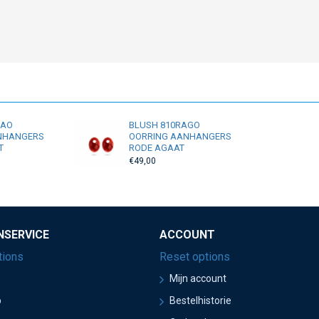
RAO
BLUSH 810RAGO
NHANGERS
OORRING AANHANGERS
T
RODE AGAAT
€49,00
NSERVICE
ACCOUNT
tions
Reset options
Mijn account
p
Bestelhistorie