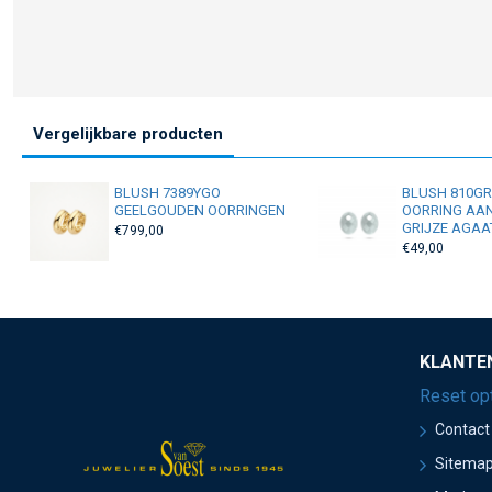
Vergelijkbare producten
BLUSH 7389YGO
BLUSH 810G
GEELGOUDEN OORRINGEN
OORRING AA
GRIJZE AGAA
€799,00
€49,00
KLANTE
Reset op
Contact
Sitema