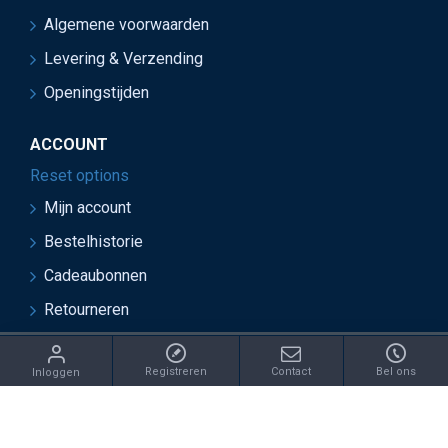
Algemene voorwaarden
Levering & Verzending
Openingstijden
ACCOUNT
Reset options
Mijn account
Bestelhistorie
Cadeaubonnen
Retourneren
ght 2021 Juwelier van Soest - Ontwikkeld door OnlineBouwers 
Registreren
Contact
Bel ons
Inloggen