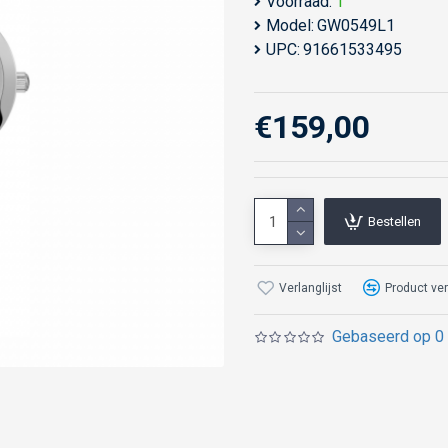
Voorraad:
1
Model:
GW0549L1
UPC:
91661533495
€159,00
Bestellen
Verlanglijst
Product ver
Gebaseerd op 0 