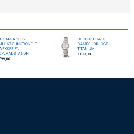
ATLANTA 2605
BOCCIA 3174-01
MULKTIFUNCTIONELE
DAMESHORLOGE
WEKKER EN
TITANIUM
OPLAADSTATION
€139,00
€99,00