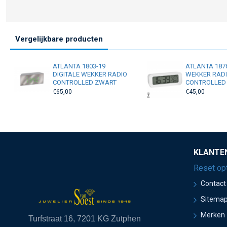
Vergelijkbare producten
ATLANTA 1803-19
ATLANTA 1876
DIGITALE WEKKER RADIO
WEKKER RAD
CONTROLLED ZWART
CONTROLLED
€65,00
€45,00
KLANTE
Reset op
Contact
Sitema
Merken
Turfstraat 16, 7201 KG Zutphen