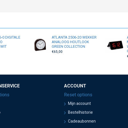
-0 DIGITALE
ATLANTA 2506-20 WEKKER
IO
ANALOOG HOUTLOOK
 WIT
GREEN COLLECTION
€65,00
NSERVICE
ACCOUNT
tions
Reset options
Mijn account
p
Bestelhistorie
Cadeaubonnen