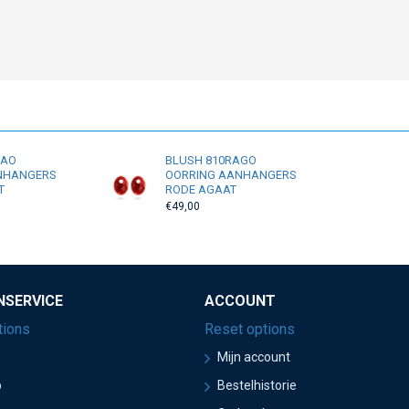
RAO
BLUSH 810RAGO
NHANGERS
OORRING AANHANGERS
T
RODE AGAAT
€49,00
NSERVICE
ACCOUNT
tions
Reset options
Mijn account
p
Bestelhistorie