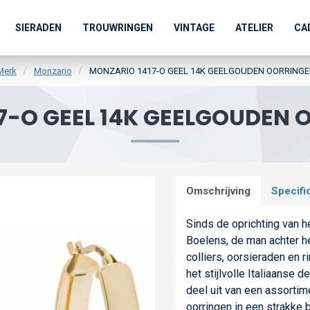
SIERADEN
TROUWRINGEN
VINTAGE
ATELIER
CA
Merk
Monzario
MONZARIO 1417-O GEEL 14K GEELGOUDEN OORRINGE
7-O GEEL 14K GEELGOUDEN 
Omschrijving
Specifi
Sinds de oprichting van 
Boelens, de man achter h
colliers, oorsieraden en r
het stijlvolle Italiaanse
deel uit van een assortime
oorringen in een strakke b