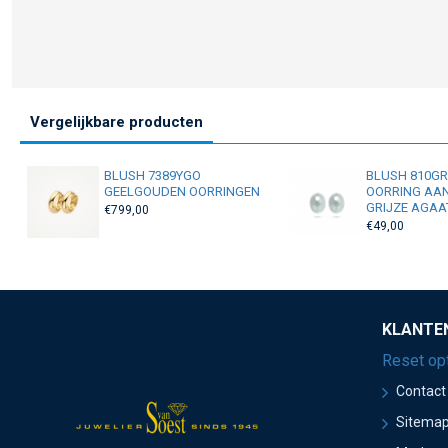
Vergelijkbare producten
BLUSH 7389YGO
BLUSH 810G
GEELGOUDEN OORRINGEN
OORRING AA
GRIJZE AGAA
€799,00
€49,00
KLANTE
Reset op
Contact
Sitema