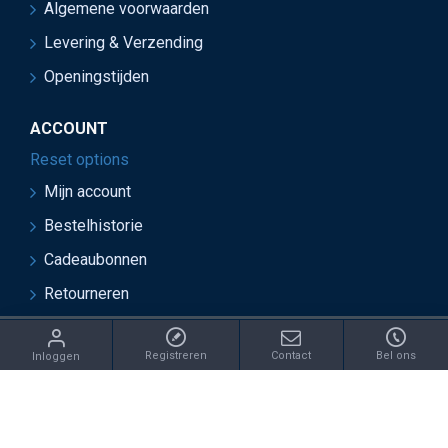
Algemene voorwaarden
Levering & Verzending
Openingstijden
ACCOUNT
Reset options
Mijn account
Bestelhistorie
Cadeaubonnen
Retourneren
ght 2021 Juwelier van Soest - Ontwikkeld door OnlineBouwers 
Registreren
Contact
Bel ons
Inloggen
IN: /catalog/model/shipping/free.php REPLACE: €this->cart-