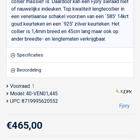
collier massief is. Daardoor kan een Fjory sieraad niet
of nauwelijks indeuken. Top kwaliteit lengtecollier in
een venetiaanse schakel voorzien van een `585' 14krt
goud keurteken en een `925' zilver keurteken. Het
collier is 1,4mm breed en 45cm lang maar ook op
ander breedte- en lengtematen verkrijgbaar.
Specificaties
Beoordeling
Voorraad:
1
Model:
40-VEN01,445
UPC:
8719995620552
Fjory
€465,00