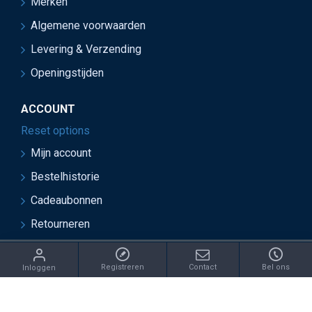
Merken
Algemene voorwaarden
Levering & Verzending
Openingstijden
ACCOUNT
Reset options
Mijn account
Bestelhistorie
Cadeaubonnen
Retourneren
ght 2021 Juwelier van Soest - Ontwikkeld door OnlineBouwers 
Registreren
Contact
Bel ons
Inloggen