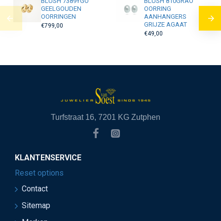
BLUSH 7389YGO
BLUSH 810GRAO
GEELGOUDEN
OORRING
OORRINGEN
AANHANGERS
GRIJZE AGAAT
€799,00
€49,00
Turfstraat 16, 7201 KG Zutphen
KLANTENSERVICE
Reset options
Contact
Sitemap