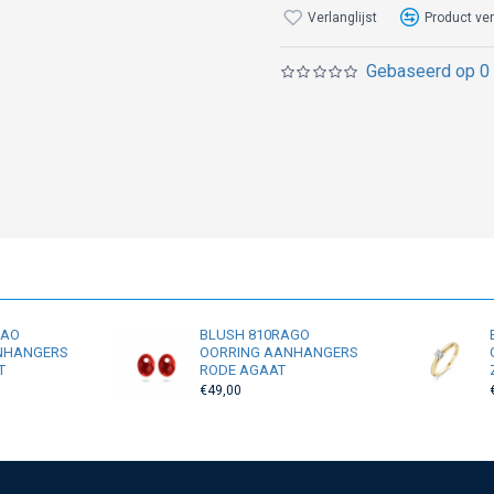
Verlanglijst
Product ver
Gebaseerd op 0 
RAO
BLUSH 810RAGO
NHANGERS
OORRING AANHANGERS
T
RODE AGAAT
€49,00