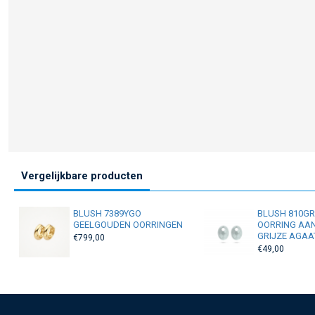
Vergelijkbare producten
BLUSH 7389YGO
BLUSH 810G
GEELGOUDEN OORRINGEN
OORRING AA
GRIJZE AGAA
€799,00
€49,00