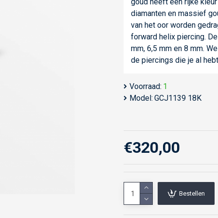
goud heeft een rijke kleu
diamanten en massief gou
van het oor worden gedrage
forward helix piercing. De
mm, 6,5 mm en 8 mm. We r
de piercings die je al heb
Voorraad:
1
Model:
GCJ1139 18K
€320,00
Bestellen