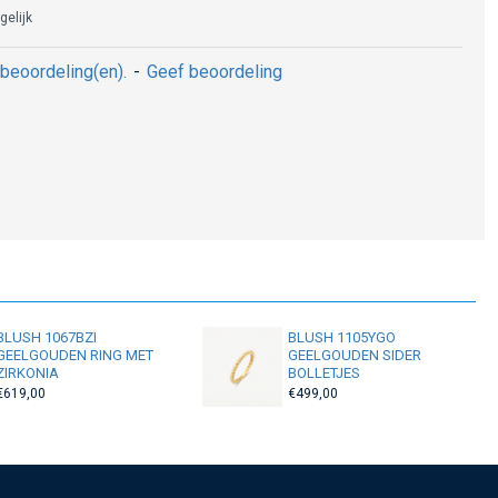
gelijk
beoordeling(en).
-
Geef beoordeling
BLUSH 1067BZI
BLUSH 1105YGO
GEELGOUDEN RING MET
GEELGOUDEN SIDER
ZIRKONIA
BOLLETJES
€619,00
€499,00