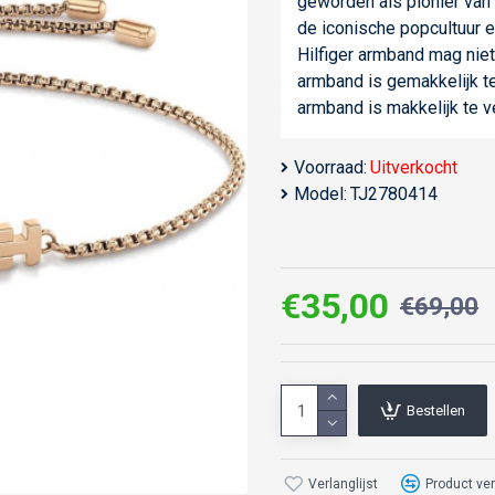
geworden als pionier van 
de iconische popcultuur 
Hilfiger armband mag nie
armband is gemakkelijk te
armband is makkelijk te v
Voorraad:
Uitverkocht
Model:
TJ2780414
€35,00
€69,00
Bestellen
Verlanglijst
Product ver