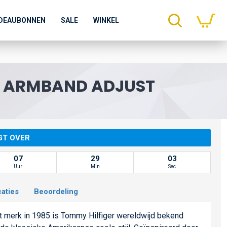
DEAUBONNEN
SALE
WINKEL
D ARMBAND ADJUST
GT OVER
07
29
03
Uur
Min
Sec
caties
Beoordeling
et merk in 1985 is Tommy Hilfiger wereldwijd bekend