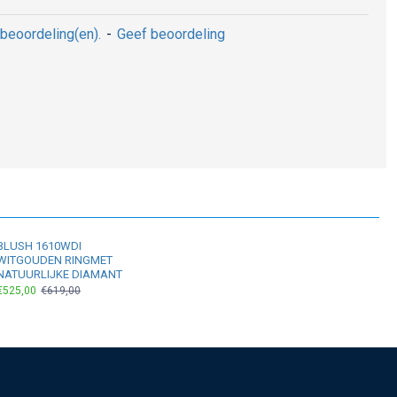
beoordeling(en).
-
Geef beoordeling
BLUSH 1610WDI
WITGOUDEN RINGMET
NATUURLIJKE DIAMANT
€525,00
€619,00