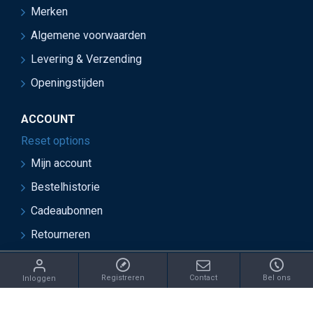
Merken
Algemene voorwaarden
Levering & Verzending
Openingstijden
ACCOUNT
Reset options
Mijn account
Bestelhistorie
Cadeaubonnen
Retourneren
ght 2021 Juwelier van Soest - Ontwikkeld door OnlineBouwers 
Registreren
Contact
Bel ons
Inloggen