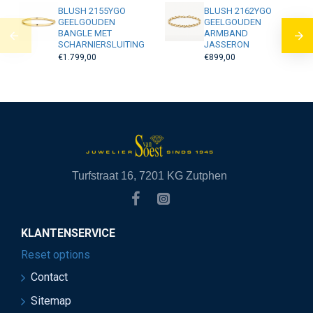
BLUSH 2155YGO
BLUSH 2162YGO
GEELGOUDEN
GEELGOUDEN
BANGLE MET
ARMBAND
SCHARNIERSLUITING
JASSERON
€1.799,00
€899,00
Turfstraat 16, 7201 KG Zutphen
KLANTENSERVICE
Reset options
Contact
Sitemap