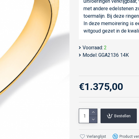
uitvoeringen verkrijgbaar,
met andere edelstenen zoa
toermalijn. Bij deze ringen
In deze memoirering is een
witgoud gezet in de kwali
Voorraad:
2
Model:
GGA2136 14K
€1.375,00
Bestellen
Verlanglijst
Product ver