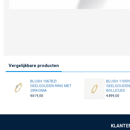
Vergelijkbare producten
BLUSH 1067BZI
BLUSH 1105
GEELGOUDEN RING MET
GEELGOUDEN
ZIRKONIA
BOLLETJES
€619,00
€499,00
KLANTE