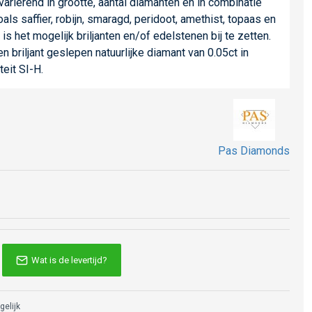
 variërend in grootte, aantal diamanten en in combinatie
ls saffier, robijn, smaragd, peridoot, amethist, topaas en
 is het mogelijk briljanten en/of edelstenen bij te zetten.
 briljant geslepen natuurlijke diamant van 0.05ct in
teit SI-H.
Pas Diamonds
Wat is de levertijd?
gelijk