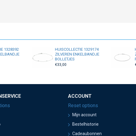
IE 1328392
HUISCOLLECTIE 1329174
KELBANDJE
ZILVEREN ENKELBANDJE
BOLLETJES
€33,00
NSERVICE
ACCOUNT
tions
Reset options
Mijn account
p
Bestelhistorie
Cadeaubonnen