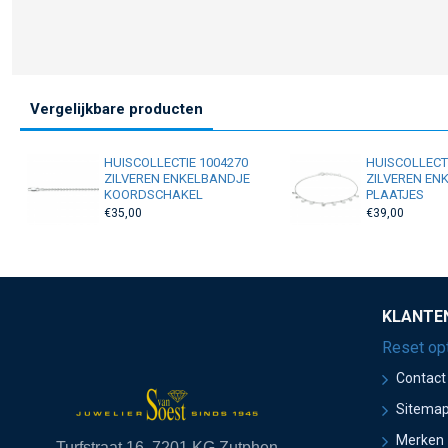
Vergelijkbare producten
HUISCOLLECTIE 1004270
HUISCOLLECT
ZILVEREN ENKELBANDJE
ZILVEREN EN
KOORDSCHAKEL
PLAATJES
€35,00
€39,00
KLANTE
Reset op
Contact
Sitema
Merken
Turfstraat 16, 7201 KG Zutphen