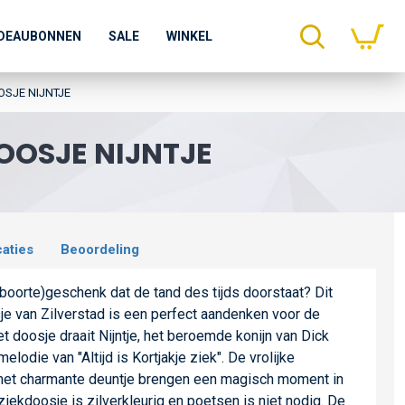
DEAUBONNEN
SALE
WINKEL
OSJE NIJNTJE
OOSJE NIJNTJE
caties
Beoordeling
boorte)geschenk dat de tand des tijds doorstaat? Dit
 van Zilverstad is een perfect aandenken voor de
t doosje draait Nijntje, het beroemde konijn van Dick
elodie van "Altijd is Kortjakje ziek". De vrolijke
n het charmante deuntje brengen een magisch moment in
iekdoosje is zilverkleurig en poetsen is niet nodig. De