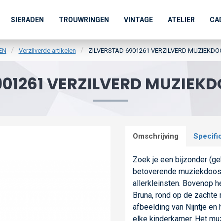
SIERADEN
TROUWRINGEN
VINTAGE
ATELIER
CA
EN
Verzilverde artikelen
ZILVERSTAD 6901261 VERZILVERD MUZIEKDO
901261 VERZILVERD MUZIEKD
Omschrijving
Specifi
Zoek je een bijzonder (ge
betoverende muziekdoosje
allerkleinsten. Bovenop he
Bruna, rond op de zachte m
afbeelding van Nijntje e
elke kinderkamer. Het muz