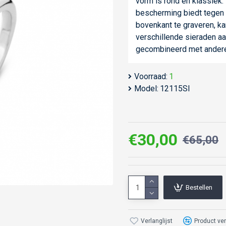
vorm is rond en klassiek.
bescherming biedt tegen s
bovenkant te graveren, kan
verschillende sieraden a
gecombineerd met andere 
Voorraad:
1
Model:
12115SI
€30,00
€65,00
Bestellen
Verlanglijst
Product ver