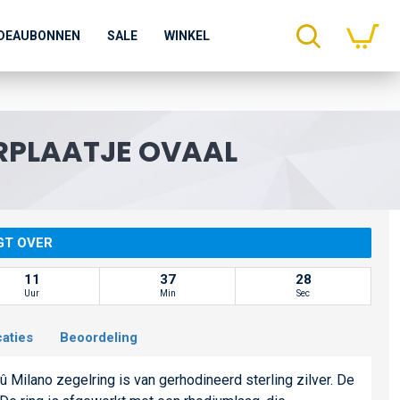
DEAUBONNEN
SALE
WINKEL
ERPLAATJE OVAAL
GT OVER
11
37
28
Uur
Min
Sec
caties
Beoordeling
Milano zegelring is van gerhodineerd sterling zilver. De