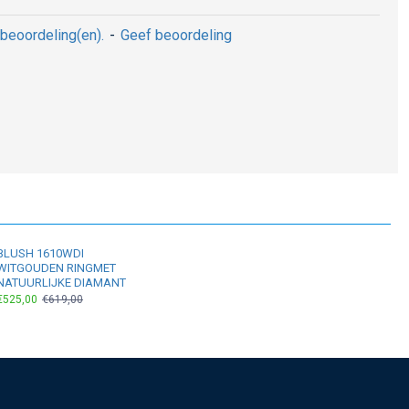
beoordeling(en).
-
Geef beoordeling
BLUSH 1610WDI
WITGOUDEN RINGMET
NATUURLIJKE DIAMANT
€525,00
€619,00