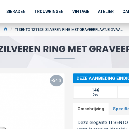
SIERADEN
TROUWRINGEN
VINTAGE
ATELIER
CA
TI SENTO 12115SI ZILVEREN RING MET GRAVEERPLAATJE OVAAL
SI ZILVEREN RING MET GRAVE
DEZE AANBIEDING EINDI
-54 %
146
Dag
Omschrijving
Specifi
Deze elegante TI SENTO û 