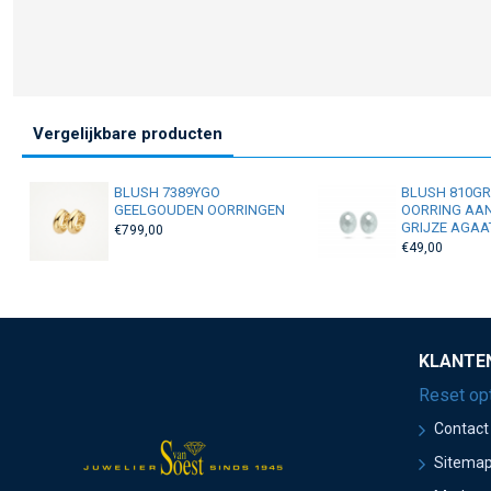
Vergelijkbare producten
BLUSH 7389YGO
BLUSH 810G
GEELGOUDEN OORRINGEN
OORRING AA
GRIJZE AGAA
€799,00
€49,00
KLANTE
Reset op
Contact
Sitema