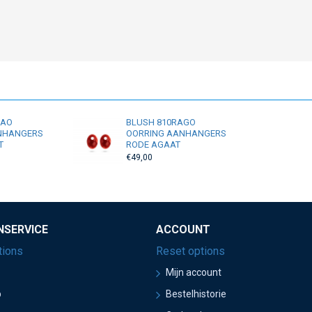
RAO
BLUSH 810RAGO
NHANGERS
OORRING AANHANGERS
T
RODE AGAAT
€49,00
NSERVICE
ACCOUNT
tions
Reset options
Mijn account
p
Bestelhistorie