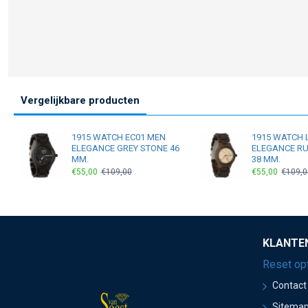
Vergelijkbare producten
1915 WATCH EC01 MEN
1915 WATCH 
ELEGANCE GREY STONE 46
ELEGANCE RU
MM.
38 MM.
€55,00
€109,00
€55,00
€109,0
KLANTE
Reset op
Contact
Sitema