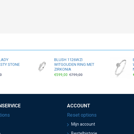
LADY
BLUSH 1126WZI
STY STONE
WITGOUDEN RING MET
ZIRKONIA
0
€599,00
€799,00
NSERVICE
ACCOUNT
tions
Reset options
Mijn account
p
Bestelhistorie