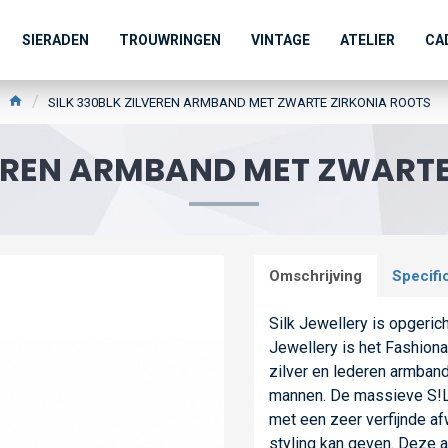
SIERADEN
TROUWRINGEN
VINTAGE
ATELIER
CA
SILK 330BLK ZILVEREN ARMBAND MET ZWARTE ZIRKONIA ROOTS
VEREN ARMBAND MET ZWART
Omschrijving
Specifi
Silk Jewellery is opgeri
Jewellery is het Fashion
zilver en lederen armband
mannen. De massieve S!LK
met een zeer verfijnde af
styling kan geven. Deze a