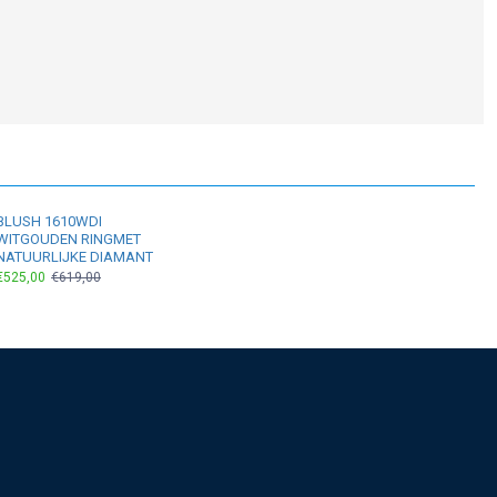
BLUSH 1610WDI
WITGOUDEN RINGMET
NATUURLIJKE DIAMANT
€525,00
€619,00