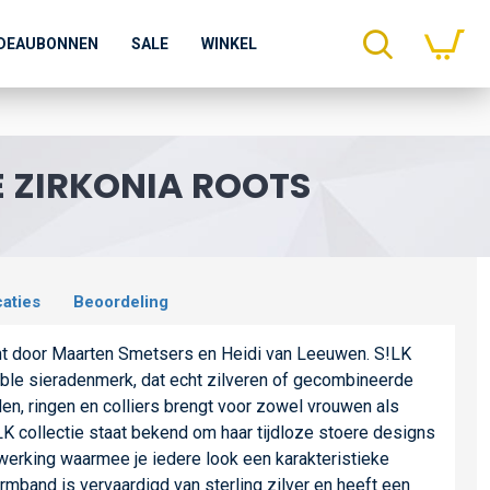
DEAUBONNEN
SALE
WINKEL
E ZIRKONIA ROOTS
caties
Beoordeling
cht door Maarten Smetsers en Heidi van Leeuwen. S!LK
able sieradenmerk, dat echt zilveren of gecombineerde
en, ringen en colliers brengt voor zowel vrouwen als
 collectie staat bekend om haar tijdloze stoere designs
werking waarmee je iedere look een karakteristieke
rmband is vervaardigd van sterling zilver en heeft een