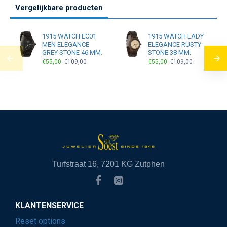
Vergelijkbare producten
1915 WATCH EC01
1915 WATCH LADY
MEN ELEGANCE
ELEGANCE RUSTY
GREY STONE 46 MM.
STONE 38 MM.
€55,00
€109,00
€55,00
€109,00
Turfstraat 16, 7201 KG Zutphen
KLANTENSERVICE
Reset options