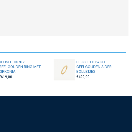
BLUSH 1067BZI
BLUSH 1105YGO
GEELGOUDEN RING MET
GEELGOUDEN SIDER
ZIRKONIA
BOLLETJES
€619,00
€499,00