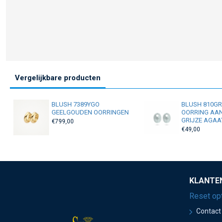
Vergelijkbare producten
BLUSH 7389YGO
BLUSH 810G
GEELGOUDEN OORRINGEN
OORRING AA
GRIJZE AGAA
€799,00
€49,00
KLANTE
Reset op
Contact