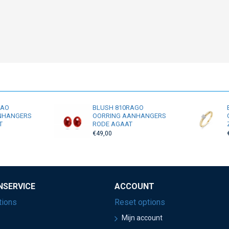
RAO
BLUSH 810RAGO
NHANGERS
OORRING AANHANGERS
T
RODE AGAAT
€49,00
NSERVICE
ACCOUNT
tions
Reset options
Mijn account