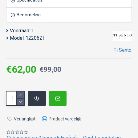
Specificaties
Beoordeling
Voorraad:
1
Model:
12206ZI
Ti Sento
€62,00
€99,00
Verlanglijst
Product vergelijk
Gebaseerd op 0 beoordeling(en).
-
Geef beoordeling