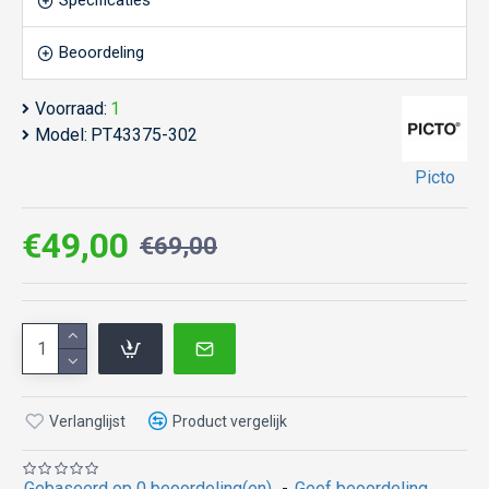
Specificaties
Beoordeling
Voorraad:
1
Model:
PT43375-302
Picto
€49,00
€69,00
Verlanglijst
Product vergelijk
Gebaseerd op 0 beoordeling(en).
-
Geef beoordeling