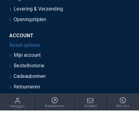
Levering & Verzending
Openingstijden
ACCOUNT
Reset options
Mijn account
Bestelhistorie
Cadeaubonnen
Retourneren
ght 2021 Juwelier van Soest - Ontwikkeld door OnlineBouwers 
Registreren
Contact
Bel ons
Inloggen
IN: /catalog/model/shipping/free.php REPLACE: €this->cart-