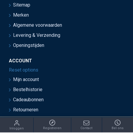
Sitemap
Merken
Algemene voorwaarden
Levering & Verzending
Openingstijden
ACCOUNT
Reset options
Mijn account
Bestelhistorie
Cadeaubonnen
Retourneren
ght 2021 Juwelier van Soest - Ontwikkeld door OnlineBouwers 
Registreren
Contact
Bel ons
Inloggen