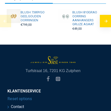
BLUSH 7389YGO
BLUSH 810GRAO
GEELGOUDEN
OORRING
OORRINGEN
AANHANGERS
GRIJZE AGAAT
€799,00
€49,00
Turfstraat 16, 7201 KG Zutphen
KLANTENSERVICE
Reset options
Contact