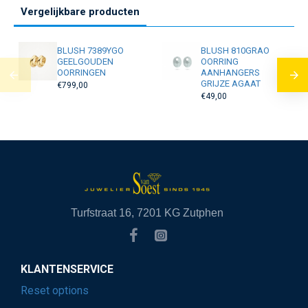
Vergelijkbare producten
BLUSH 7389YGO
BLUSH 810GRAO
GEELGOUDEN
OORRING
OORRINGEN
AANHANGERS
GRIJZE AGAAT
€799,00
€49,00
Turfstraat 16, 7201 KG Zutphen
KLANTENSERVICE
Reset options