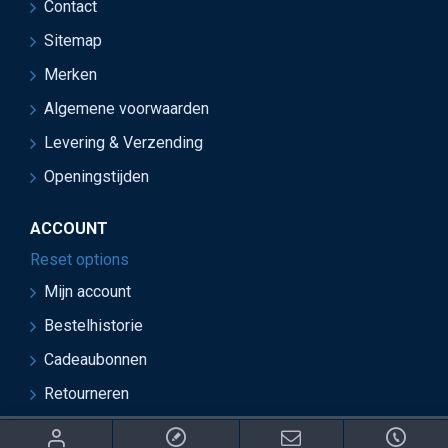
Contact
Sitemap
Merken
Algemene voorwaarden
Levering & Verzending
Openingstijden
ACCOUNT
Reset options
Mijn account
Bestelhistorie
Cadeaubonnen
Retourneren
ght 2021 Juwelier van Soest - Ontwikkeld door OnlineBouwers 