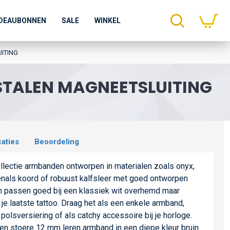
DEAUBONNEN
SALE
WINKEL
ITING
 STALEN MAGNEETSLUITING
caties
Beoordeling
llectie armbanden ontworpen in materialen zoals onyx,
venals koord of robuust kalfsleer met goed ontworpen
en passen goed bij een klassiek wit overhemd maar
 je laatste tattoo. Draag het als een enkele armband,
olsversiering of als catchy accessoire bij je horloge.
 stoere 12 mm leren armband in een diepe kleur bruin