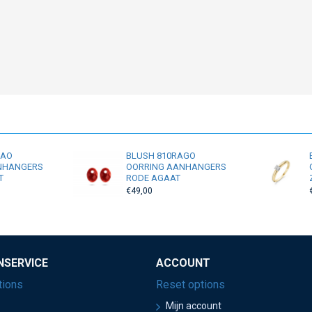
RAO
BLUSH 810RAGO
NHANGERS
OORRING AANHANGERS
T
RODE AGAAT
€49,00
NSERVICE
ACCOUNT
tions
Reset options
Mijn account