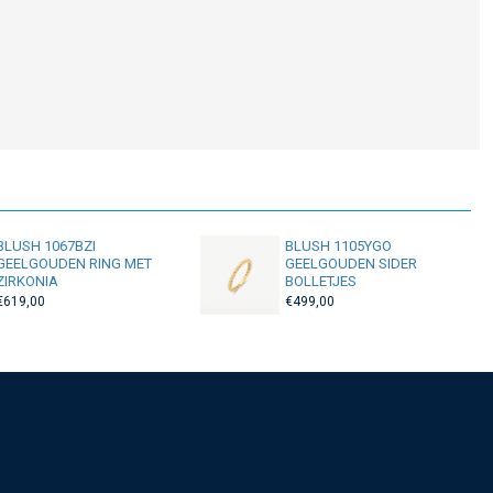
BLUSH 1067BZI
BLUSH 1105YGO
GEELGOUDEN RING MET
GEELGOUDEN SIDER
ZIRKONIA
BOLLETJES
€619,00
€499,00