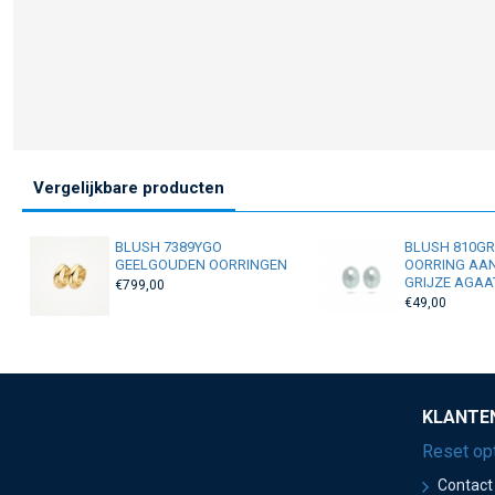
Vergelijkbare producten
BLUSH 7389YGO
BLUSH 810G
GEELGOUDEN OORRINGEN
OORRING AA
GRIJZE AGAA
€799,00
€49,00
KLANTE
Reset op
Contact