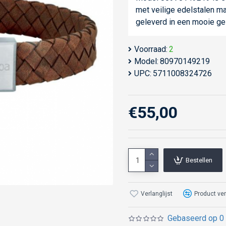
met veilige edelstalen ma
geleverd in een mooie g
Voorraad:
2
Model:
80970149219
UPC:
5711008324726
€55,00
Bestellen
Verlanglijst
Product ver
Gebaseerd op 0 