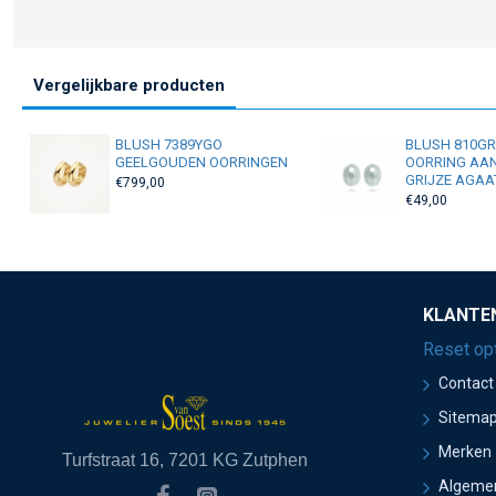
Vergelijkbare producten
BLUSH 7389YGO
BLUSH 810G
GEELGOUDEN OORRINGEN
OORRING AA
GRIJZE AGAA
€799,00
€49,00
KLANTE
Reset op
Contact
Sitema
Merken
Turfstraat 16, 7201 KG Zutphen
Algeme