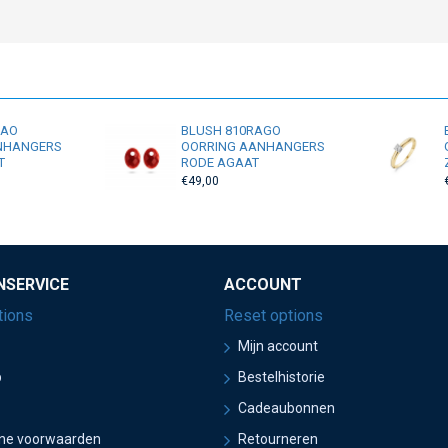
RAO
BLUSH 810RAGO
NHANGERS
OORRING AANHANGERS
T
RODE AGAAT
€49,00
NSERVICE
ACCOUNT
tions
Reset options
Mijn account
p
Bestelhistorie
Cadeaubonnen
ne voorwaarden
Retourneren