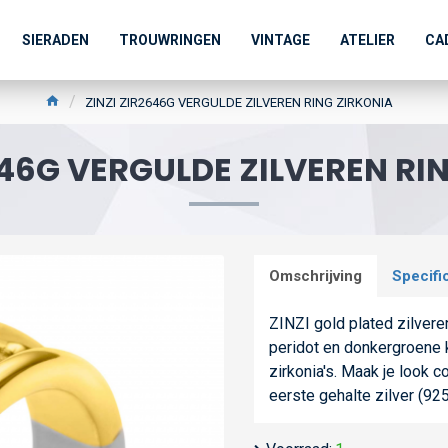
SIERADEN
TROUWRINGEN
VINTAGE
ATELIER
CA
ZINZI ZIR2646G VERGULDE ZILVEREN RING ZIRKONIA
646G VERGULDE ZILVEREN RI
Omschrijving
Specifi
ZINZI gold plated zilvere
peridot en donkergroene k
zirkonia's. Maak je look 
eerste gehalte zilver (925