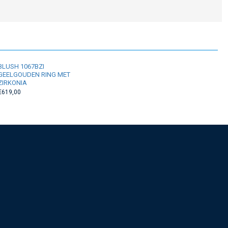
BLUSH 1067BZI
GEELGOUDEN RING MET
ZIRKONIA
€619,00