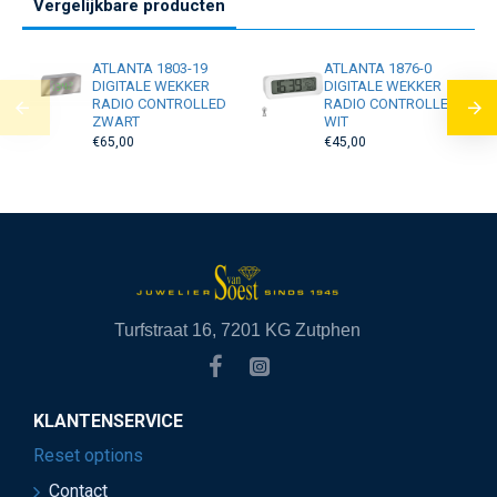
Vergelijkbare producten
ATLANTA 1803-19
ATLANTA 1876-0
DIGITALE WEKKER
DIGITALE WEKKER
RADIO CONTROLLED
RADIO CONTROLLED
ZWART
WIT
€65,00
€45,00
Turfstraat 16, 7201 KG Zutphen
KLANTENSERVICE
Reset options
Contact