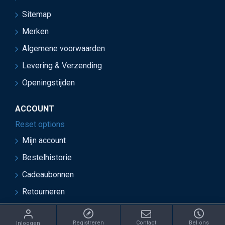
Sitemap
Merken
Algemene voorwaarden
Levering & Verzending
Openingstijden
ACCOUNT
Reset options
Mijn account
Bestelhistorie
Cadeaubonnen
Retourneren
ght 2021 Juwelier van Soest - Ontwikkeld door OnlineBouwers 
Registreren
Contact
Bel ons
Inloggen