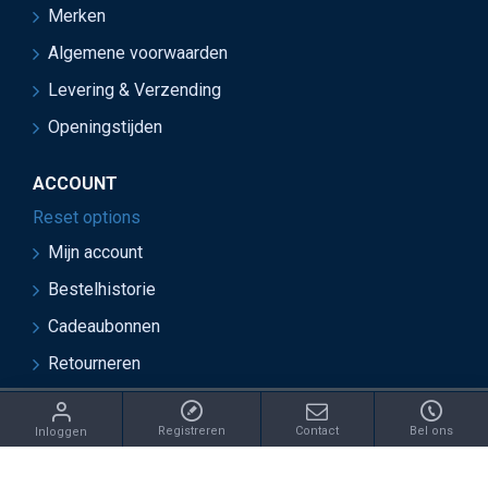
Merken
Algemene voorwaarden
Levering & Verzending
Openingstijden
ACCOUNT
Reset options
Mijn account
Bestelhistorie
Cadeaubonnen
Retourneren
ght 2021 Juwelier van Soest - Ontwikkeld door OnlineBouwers 
Registreren
Contact
Bel ons
Inloggen