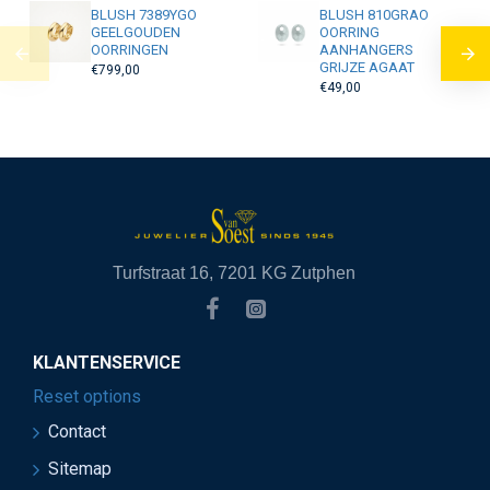
BLUSH 7389YGO
BLUSH 810GRAO
GEELGOUDEN
OORRING
OORRINGEN
AANHANGERS
GRIJZE AGAAT
€799,00
€49,00
Turfstraat 16, 7201 KG Zutphen
KLANTENSERVICE
Reset options
Contact
Sitemap