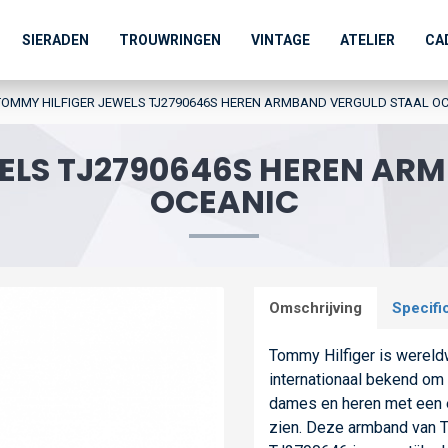
SIERADEN
TROUWRINGEN
VINTAGE
ATELIER
CA
TOMMY HILFIGER JEWELS TJ2790646S HEREN ARMBAND VERGULD STAAL O
ELS TJ2790646S HEREN AR
OCEANIC
Omschrijving
Specifi
Tommy Hilfiger is wereldw
internationaal bekend om h
dames en heren met een eig
zien. Deze armband van T