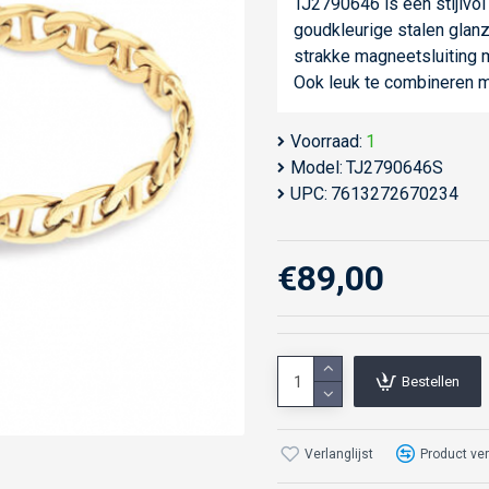
TJ2790646 is een stijlvo
goudkleurige stalen glan
strakke magneetsluiting 
Ook leuk te combineren m
Voorraad:
1
Model:
TJ2790646S
UPC:
7613272670234
€89,00
Bestellen
Verlanglijst
Product ver