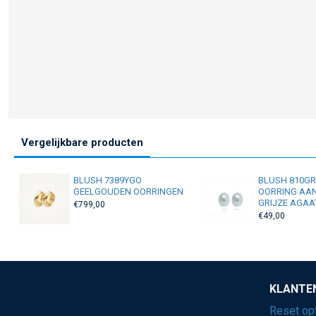
Vergelijkbare producten
BLUSH 7389YGO
BLUSH 810G
GEELGOUDEN OORRINGEN
OORRING AA
GRIJZE AGAA
€799,00
€49,00
KLANTE
Reset op