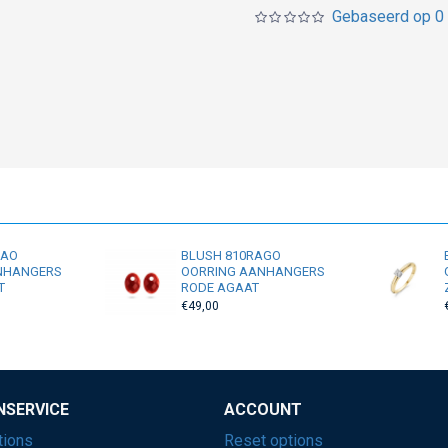
Gebaseerd op 0 
RAO
BLUSH 810RAGO
NHANGERS
OORRING AANHANGERS
T
RODE AGAAT
€49,00
NSERVICE
ACCOUNT
tions
Reset options