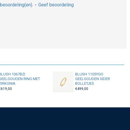
beoordeling(en).
-
Geef beoordeling
BLUSH 1067BZI
BLUSH 1105YGO
GEELGOUDEN RING MET
GEELGOUDEN SIDER
ZIRKONIA
BOLLETJES
€619,00
€499,00