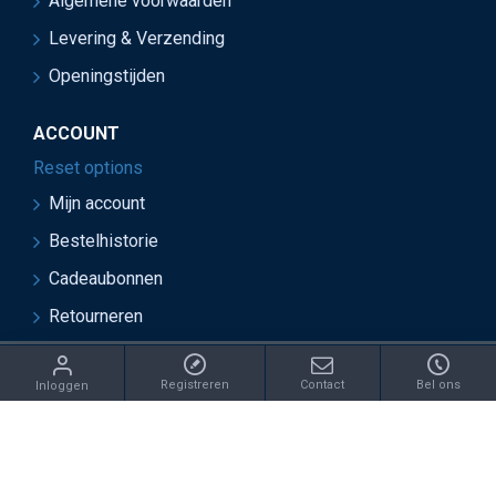
Algemene voorwaarden
Levering & Verzending
Openingstijden
ACCOUNT
Reset options
Mijn account
Bestelhistorie
Cadeaubonnen
Retourneren
ght 2021 Juwelier van Soest - Ontwikkeld door OnlineBouwers 
Registreren
Contact
Bel ons
Inloggen
IN: /catalog/model/shipping/free.php REPLACE: €this->cart-