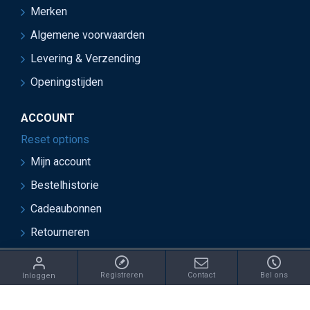
Merken
Algemene voorwaarden
Levering & Verzending
Openingstijden
ACCOUNT
Reset options
Mijn account
Bestelhistorie
Cadeaubonnen
Retourneren
ght 2021 Juwelier van Soest - Ontwikkeld door OnlineBouwers 
Registreren
Contact
Bel ons
Inloggen