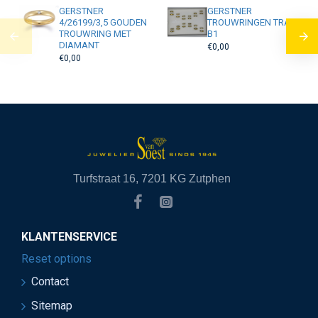
GERSTNER
GERSTNER
4/26199/3,5 GOUDEN
TROUWRINGEN TRAY
TROUWRING MET
B1
DIAMANT
€0,00
€0,00
Turfstraat 16, 7201 KG Zutphen
KLANTENSERVICE
Reset options
Contact
Sitemap