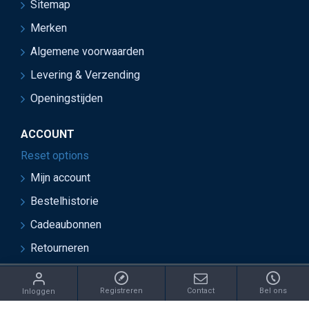
Sitemap
Merken
Algemene voorwaarden
Levering & Verzending
Openingstijden
ACCOUNT
Reset options
Mijn account
Bestelhistorie
Cadeaubonnen
Retourneren
ght 2021 Juwelier van Soest - Ontwikkeld door OnlineBouwers 
Registreren
Contact
Bel ons
Inloggen