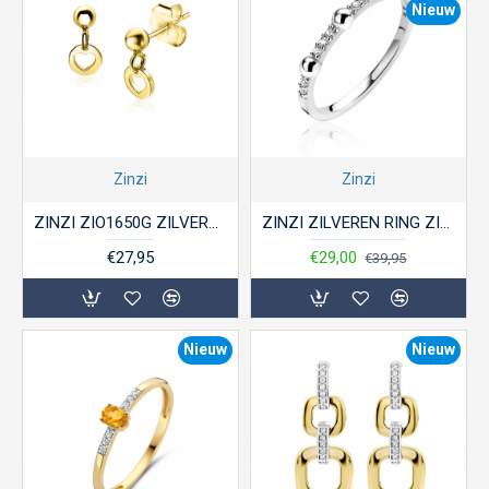
Nieuw
Zinzi
Zinzi
ZINZI ZIO1650G ZILVEREN OORHANGERS VERGULD PLAATJE HARTJE
ZINZI ZILVEREN RING ZIRKONIA SIDER ZIR1596
€27,95
€29,00
€39,95
Nieuw
Nieuw