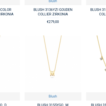
Blush
ICOLOR
BLUSH 3136YZI GOUDEN
BLUSH 3
ZIRKONIA
COLLIER ZIRKONIA
COL
€279,00
Blush
GO_D
BLUSH 3155YGO_M
BLUSH 3