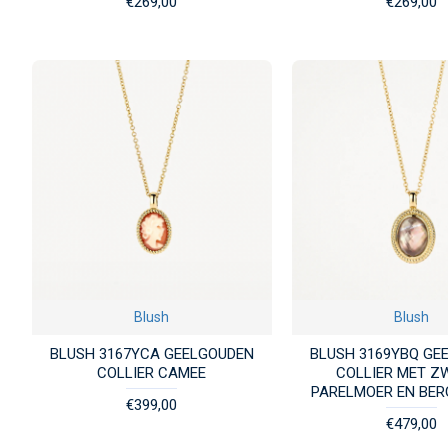
€269,00
€269,00
Blush
Blush
BLUSH 3167YCA GEELGOUDEN
BLUSH 3169YBQ GE
COLLIER CAMEE
COLLIER MET Z
PARELMOER EN BER
€399,00
€479,00