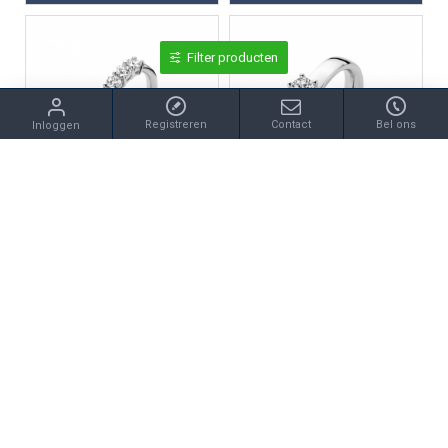
Filter producten
Registreren
Contact
Bel ons
Inloggen
Moments
Moments
MOMENTS 15117AW ZILVEREN RING GERHODINEERD ZIRKONIA MEMOIRE
MOMENTS 15119AW ZILVEREN RING GERHODINEERD ZIRKONIA SOLITAIR
€55,00
€45,00