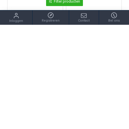
Filter producten
Registreren
Contact
Bel ons
Inloggen
Huiscollectie
Huiscollectie
HUISCOLLECTIE 1005928 ZILVEREN GRAVEERPLAATJE ROND
HUISCOLLECTIE 1006789 ZILVEREN BEDELHANGER VLINDER
€35,00
€25,00