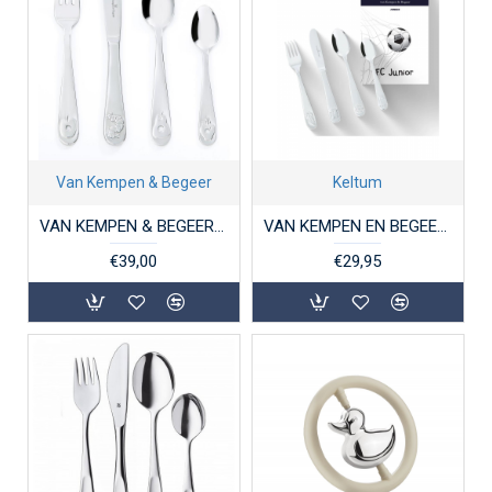
Van Kempen & Begeer
Keltum
VAN KEMPEN & BEGEER KS068.GA4 STALEN KINDERBESTEK 4-DELIG RUPSJE NOOITGENOEG
VAN KEMPEN EN BEGEER CC005253-001 STALEN KINDERBESTEK 4-DELIG VOETBAL FC JUNIOR
€39,00
€29,95