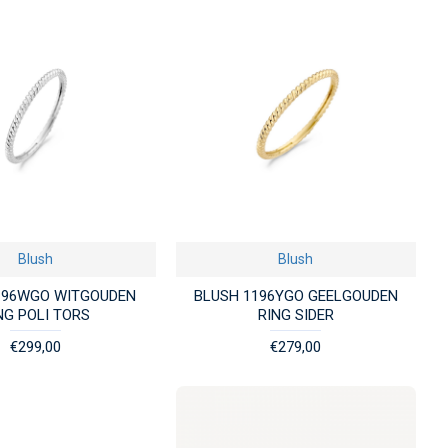
Blush
Blush
196WGO WITGOUDEN
BLUSH 1196YGO GEELGOUDEN
NG POLI TORS
RING SIDER
€299,00
€279,00