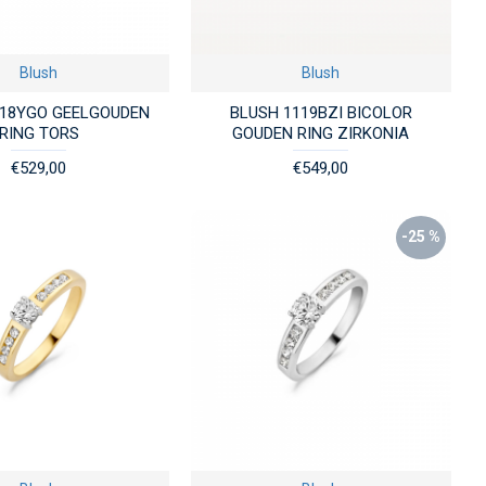
Blush
Blush
118YGO GEELGOUDEN
BLUSH 1119BZI BICOLOR
RING TORS
GOUDEN RING ZIRKONIA
€529,00
€549,00
-25 %