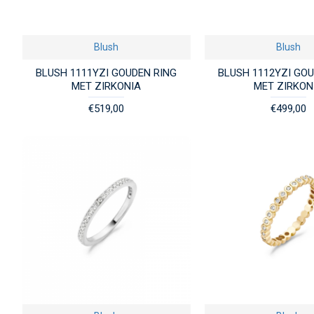
Blush
Blush
BLUSH 1111YZI GOUDEN RING
BLUSH 1112YZI GO
MET ZIRKONIA
MET ZIRKON
€519,00
€499,00