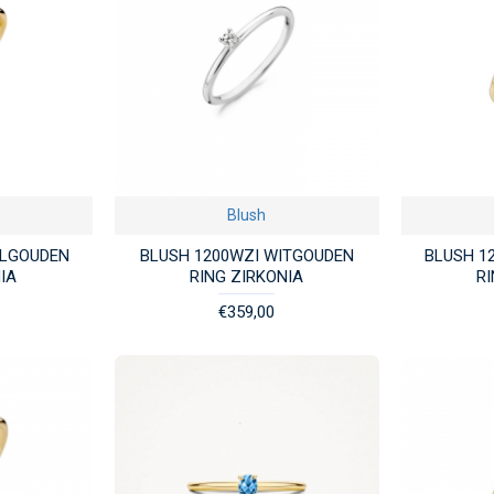
Blush
ELGOUDEN
BLUSH 1200WZI WITGOUDEN
BLUSH 1
IA
RING ZIRKONIA
R
€359,00