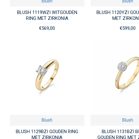
Blush
Blush
BLUSH 1119WZI WITGOUDEN
BLUSH 1120YZI GO
RING MET ZIRKONIA
MET ZIRKON
€569,00
€599,00
Blush
Blush
BLUSH 1129BZI GOUDEN RING
BLUSH 1131BZI B
MET ZIRKONIA
GOUDEN RING MET 