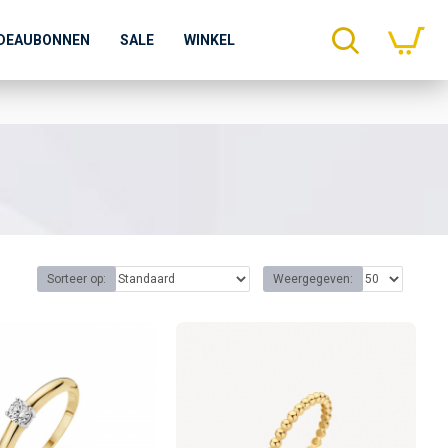
DEAUBONNEN
SALE
WINKEL
Sorteer op:
Weergegeven: