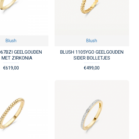
Blush
Blush
067BZI GEELGOUDEN
BLUSH 1105YGO GEELGOUDEN
 MET ZIRKONIA
SIDER BOLLETJES
€619,00
€499,00