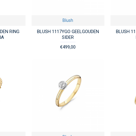
Blush
UDEN RING
BLUSH 1117YGO GEELGOUDEN
BLUSH 1
IA
SIDER
€499,00