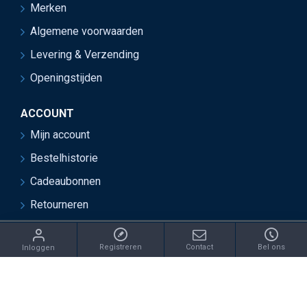
Merken
Algemene voorwaarden
Levering & Verzending
Openingstijden
ACCOUNT
Mijn account
Bestelhistorie
Cadeaubonnen
Retourneren
ght 2021 Juwelier van Soest - Ontwikkeld door OnlineBouwers 
Registreren
Contact
Bel ons
Inloggen
IN: /catalog/model/shipping/free.php REPLACE: €this->cart-