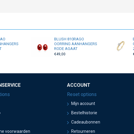
RAO
BLUSH 810RAGO
NHANGERS
OORRING AANHANGERS
T
RODE AGAAT
€49,00
NSERVICE
ACCOUNT
tions
Reset options
Mijn account
p
Bestelhistorie
Cadeaubonnen
ne voorwaarden
Retourneren