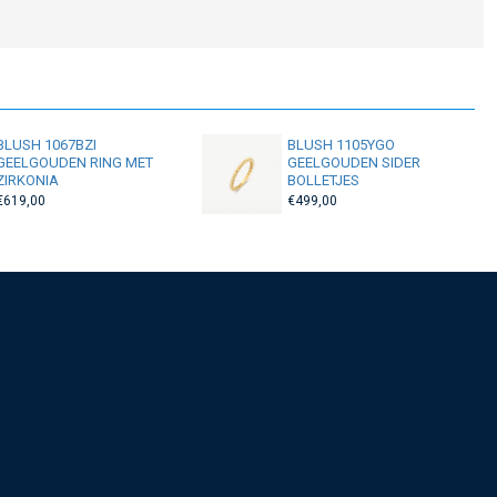
BLUSH 1067BZI
BLUSH 1105YGO
GEELGOUDEN RING MET
GEELGOUDEN SIDER
ZIRKONIA
BOLLETJES
€619,00
€499,00