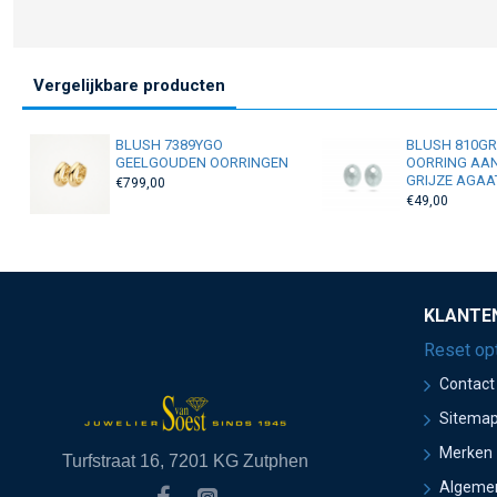
Vergelijkbare producten
BLUSH 7389YGO
BLUSH 810G
GEELGOUDEN OORRINGEN
OORRING AA
GRIJZE AGAA
€799,00
€49,00
KLANTE
Reset op
Contact
Sitema
Merken
Turfstraat 16, 7201 KG Zutphen
Algeme