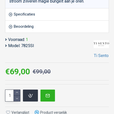
stroom zilveren magie bungelt aan je oren.
Specificaties
Beoordeling
Voorraad:
1
Model:
7825SI
Ti Sento
€69,00
€99,00
Verlanglijst
Product vergelijk