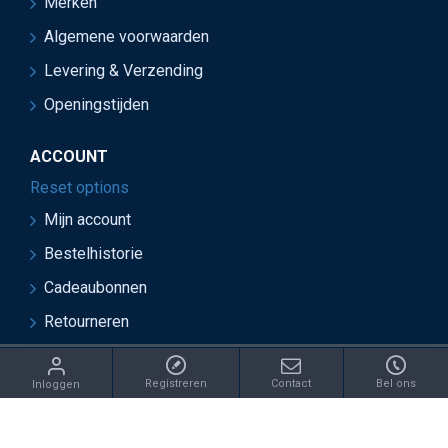
Merken
Algemene voorwaarden
Levering & Verzending
Openingstijden
ACCOUNT
Reset options
Mijn account
Bestelhistorie
Cadeaubonnen
Retourneren
ght 2021 Juwelier van Soest - Ontwikkeld door OnlineBouwers 
Registreren
Contact
Bel ons
Inloggen