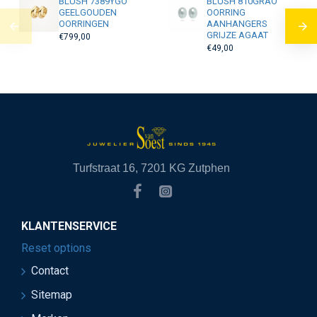
BLUSH 7389YGO
BLUSH 810GRAO
GEELGOUDEN
OORRING
OORRINGEN
AANHANGERS
GRIJZE AGAAT
€799,00
€49,00
Turfstraat 16, 7201 KG Zutphen
KLANTENSERVICE
Reset options
Contact
Sitemap