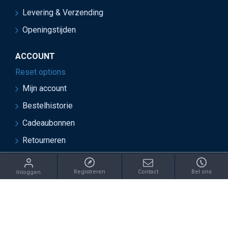
Levering & Verzending
Openingstijden
ACCOUNT
Reset options
Mijn account
Bestelhistorie
Cadeaubonnen
Retourneren
ght 2021 Juwelier van Soest - Ontwikkeld door OnlineBouwers 
Registreren
Contact
Bel ons
Inloggen
IN: /catalog/model/shipping/free.php REPLACE: €this->cart-
>getSubTotal() WITH: €this->cart->getTotal()