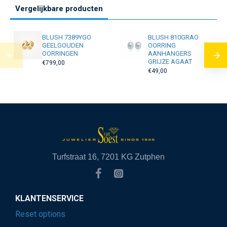
Vergelijkbare producten
BLUSH 7389YGO
BLUSH 810GRAO
GEELGOUDEN
OORRING
OORRINGEN
AANHANGERS
GRIJZE AGAAT
€799,00
€49,00
Turfstraat 16, 7201 KG Zutphen
KLANTENSERVICE
Reset options