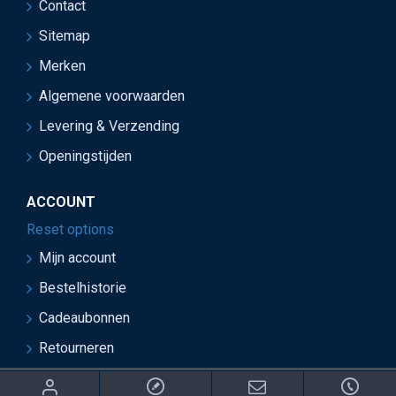
Contact
Sitemap
Merken
Algemene voorwaarden
Levering & Verzending
Openingstijden
ACCOUNT
Reset options
Mijn account
Bestelhistorie
Cadeaubonnen
Retourneren
ght 2021 Juwelier van Soest - Ontwikkeld door OnlineBouwers 