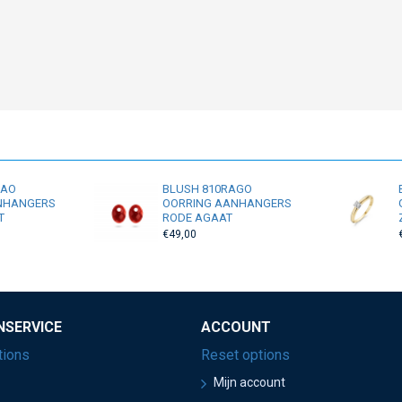
RAO
BLUSH 810RAGO
NHANGERS
OORRING AANHANGERS
T
RODE AGAAT
€49,00
NSERVICE
ACCOUNT
tions
Reset options
Mijn account