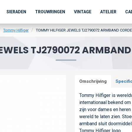
SIERADEN
TROUWRINGEN
VINTAGE
ATELIER
CA
Tommy Hilfiger
TOMMY HILFIGER JEWELS TJ2790072 ARMBAND CORD
JEWELS TJ2790072 ARMBAND
Omschrijving
Specifi
Tommy Hilfiger is wereldw
internationaal bekend om 
zijn voor dames en heren m
wereld te laten zien. Sto
armband sluit doormiddel v
Tommy Hilfiger logo.