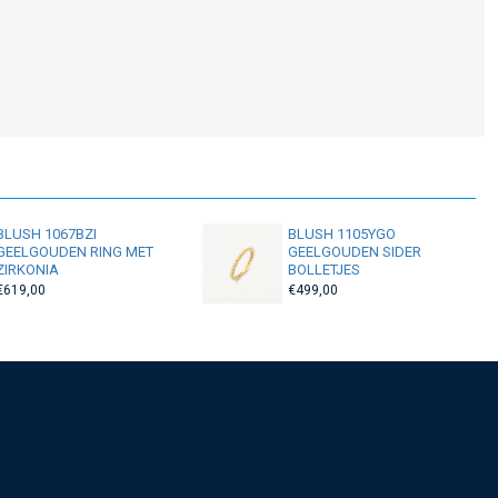
BLUSH 1067BZI
BLUSH 1105YGO
GEELGOUDEN RING MET
GEELGOUDEN SIDER
ZIRKONIA
BOLLETJES
€619,00
€499,00