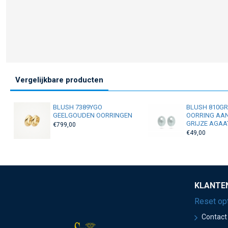
Vergelijkbare producten
BLUSH 7389YGO
BLUSH 810G
GEELGOUDEN OORRINGEN
OORRING AA
GRIJZE AGAA
€799,00
€49,00
KLANTE
Reset op
Contact