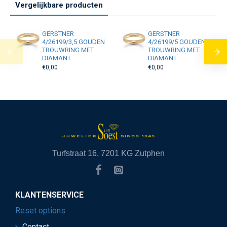
Vergelijkbare producten
GERSTNER
GERSTNER
4/26199/3,5 GOUDEN
4/26199/5 GOUDEN
TROUWRING MET
TROUWRING MET
DIAMANT
DIAMANT
€0,00
€0,00
Turfstraat 16, 7201 KG Zutphen
KLANTENSERVICE
Reset options
Contact