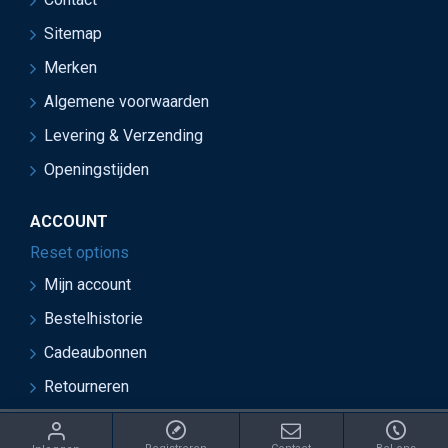
Sitemap
Merken
Algemene voorwaarden
Levering & Verzending
Openingstijden
ACCOUNT
Reset options
Mijn account
Bestelhistorie
Cadeaubonnen
Retourneren
ght 2021 Juwelier van Soest - Ontwikkeld door OnlineBouwers 