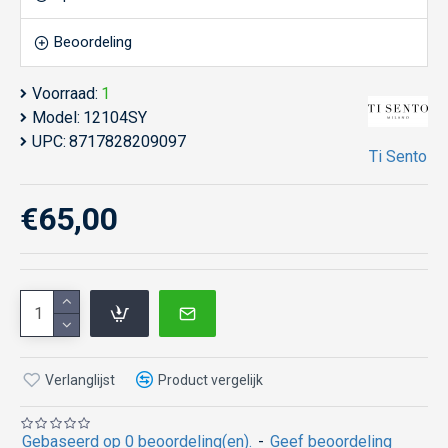
Beoordeling
Voorraad:
1
Model:
12104SY
UPC:
8717828209097
Ti Sento
€65,00
Verlanglijst
Product vergelijk
Gebaseerd op 0 beoordeling(en).
-
Geef beoordeling