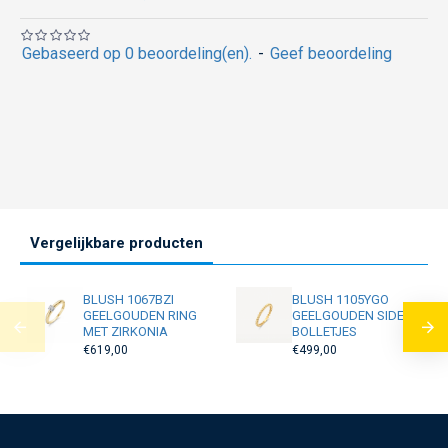
Gebaseerd op 0 beoordeling(en).
-
Geef beoordeling
Vergelijkbare producten
BLUSH 1067BZI
BLUSH 1105YGO
GEELGOUDEN RING
GEELGOUDEN SIDER
MET ZIRKONIA
BOLLETJES
€619,00
€499,00