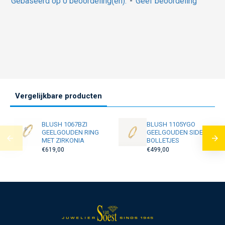
Gebaseerd op 0 beoordeling(en).
-
Geef beoordeling
Vergelijkbare producten
BLUSH 1067BZI
BLUSH 1105YGO
GEELGOUDEN RING
GEELGOUDEN SIDER
MET ZIRKONIA
BOLLETJES
€619,00
€499,00